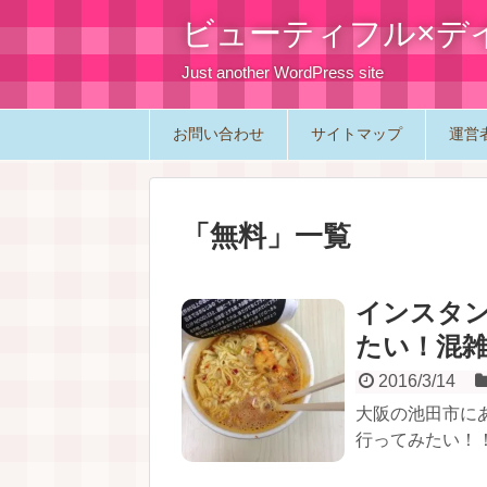
ビューティフル×デ
Just another WordPress site
お問い合わせ
サイトマップ
運営
「
無料
」
一覧
インスタ
たい！混
2016/3/14
大阪の池田市に
行ってみたい！