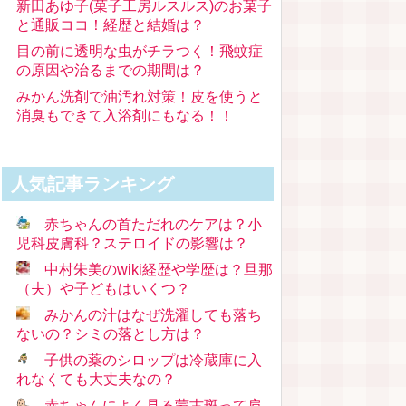
新田あゆ子(菓子工房ルスルス)のお菓子
と通販ココ！経歴と結婚は？
目の前に透明な虫がチラつく！飛蚊症
の原因や治るまでの期間は？
みかん洗剤で油汚れ対策！皮を使うと
消臭もできて入浴剤にもなる！！
人気記事ランキング
赤ちゃんの首ただれのケアは？小
児科皮膚科？ステロイドの影響は？
中村朱美のwiki経歴や学歴は？旦那
（夫）や子どもはいくつ？
みかんの汁はなぜ洗濯しても落ち
ないの？シミの落とし方は？
子供の薬のシロップは冷蔵庫に入
れなくても大丈夫なの？
赤ちゃんによく見る蒙古斑って肩