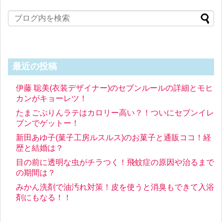
最近の投稿
伊藤 聡美(衣装デザイナー)のセブンルールの詳細とモヒ
カンがキョーレツ！
たまごぷりんラテはカロリー高い？！ついにセブンイレ
ブンでゲットー！
新田あゆ子(菓子工房ルスルス)のお菓子と通販ココ！経
歴と結婚は？
目の前に透明な虫がチラつく！飛蚊症の原因や治るまで
の期間は？
みかん洗剤で油汚れ対策！皮を使うと消臭もできて入浴
剤にもなる！！