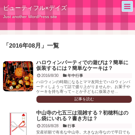
ビューティフル×デイズ
Just another WordPress site
「
2016年08月
」
一覧
ハロウィンパーティでの遊びは？簡単に
仮装するには？簡単なケーキは？
2016/8/30
年中行事
ハロウィンの時期になるとママ友同士でハロウィンパ
ーティしようって話で盛り上がりませんか。お菓子や
ケーキを持ち寄って～とか子どもに仮装させ...
記事を読む
中山寺の七五三は混雑する？初穂料はの
し袋にいれる？書き方は？
2016/8/28
行事
安産祈願で有名な中山寺。大きなお寺なので平日でも