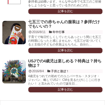
参拝者は結構います。そんな中山寺で七五三のご祈祷
をしようかな～と思っている方のためにの1...
記事を読む
七五三での赤ちゃんの服装は？参拝だけ
でもいいの？
2016/8/11
年中行事
子育てで毎日忙しくしていたらあっという間に七五三
の時期になったと感じませんか。七五三が近づいてく
ると主役の子どもの衣装はもちろん、自分た...
記事を読む
USJでの4歳児は楽しめる？特典は？持ち
物は？
2016/8/4
子供と遊ぼ！
4歳児をつれての初めてのユニバーサル・スタジオ・
ジャパン、略してUSJ！ CMを見るたびにここに行き
たい！ と言われていたので誕生日...
記事を読む