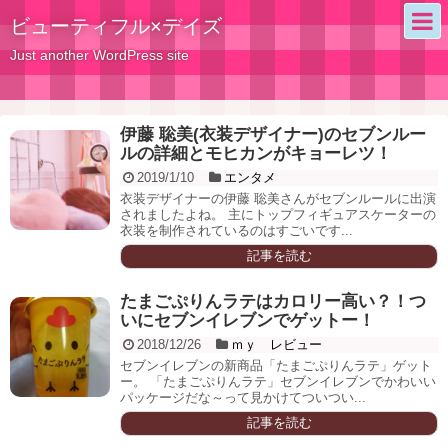
ビューティフル×デイズ
Just another WordPress site
伊藤 聡美(衣装デザイナー)のセブンルー
ルの詳細とモヒカンがキョーレツ！
2019/1/10
エンタメ
衣装デザイナーの伊藤 聡美さんがセブンルールに出演
されましたよね。 主にトップフィギュアスケーターの
衣装を制作されているのはすごいです...
記事を読む
たまごぷりんラテはカロリー高い？！つ
いにセブンイレブンでゲットー！
2018/12/26
ｍｙ レビュー
セブンイレブンの新商品「たまごぷりんラテ」ゲット
ー。 「たまごぷりんラテ」セブンイレブンでかわいい
パッケージだな～って見かけてついつい...
記事を読む