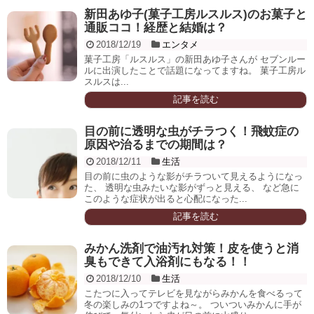
新田あゆ子(菓子工房ルスルス)のお菓子と
通販ココ！経歴と結婚は？
2018/12/19
エンタメ
菓子工房「ルスルス」の新田あゆ子さんが セブンルー
ルに出演したことで話題になってますね。 菓子工房ル
スルスは...
記事を読む
目の前に透明な虫がチラつく！飛蚊症の
原因や治るまでの期間は？
2018/12/11
生活
目の前に虫のような影がチラついて見えるようになっ
た、 透明な虫みたいな影がずっと見える、 など急に
このような症状が出ると心配になった...
記事を読む
みかん洗剤で油汚れ対策！皮を使うと消
臭もできて入浴剤にもなる！！
2018/12/10
生活
こたつに入ってテレビを見ながらみかんを食べるって
冬の楽しみの1つですよね～。 ついついみかんに手が