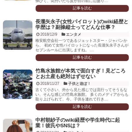
伸びて、気付いたら皮が目の前に山盛り...
記事を読む
長瀧矢永子(女性パイロット)のwiki経歴と
学歴は？副操縦士ってどんな仕事？
2018/12/9
エンタメ
格安航空会社一つであるジェットスター・ジャパンか
ら、 初めて女性パイロットになった長瀧矢永子さんが
セブンルールに出演しますね。 ...
記事を読む
竹島水族館が本気で面白すぎ！見どころ
とお土産も絶対はずせない
2018/11/27
子供と遊ぼ！
古くて小さい、外から見た感じでは流行ってそうもな
い、そんな感じの竹島水族館。 多くのメディアからも
取り上げられて、今、子供を連れて行き...
記事を読む
中村朝紗子のwiki経歴や学生時代に起
業！彼氏やSNSは？