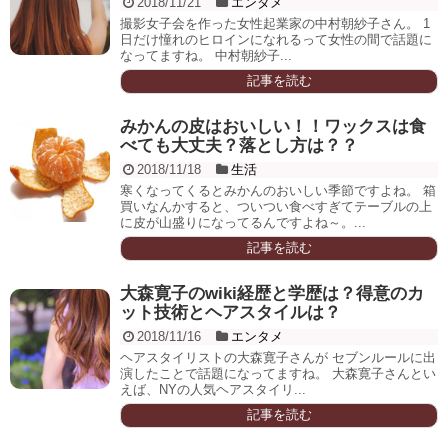
2018/11/21
エンタメ
撮影女子会を作った女性起業家の中村朝紗子さん。 1
日だけ憧れのヒロインになれるって女性の間で話題に
なってますね。 中村朝紗子...
記事を読む
みかんの皮はおいしい！！ワックスは食
べても大丈夫？落とし方は？？
2018/11/18
生活
寒くなってくるとみかんのおいしい季節ですよね。 箱
買いなんかすると、ついつい食べすぎてテーブルの上
に皮が山盛りになってるんですよね～。...
記事を読む
大森寛子のwiki経歴と学歴は？得意のカ
ット技術とヘアスタイルは？
2018/11/16
エンタメ
ヘアスタイリストの大森寛子さんが セブンルールに出
演したことで話題になってますね。 大森寛子さんとい
えば、NYの人気ヘアスタイリ...
記事を読む