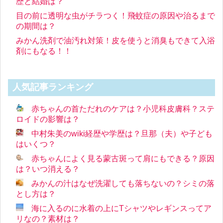
歴と結婚は？
目の前に透明な虫がチラつく！飛蚊症の原因や治るまで
の期間は？
みかん洗剤で油汚れ対策！皮を使うと消臭もできて入浴
剤にもなる！！
人気記事ランキング
赤ちゃんの首ただれのケアは？小児科皮膚科？ステ
ロイドの影響は？
中村朱美のwiki経歴や学歴は？旦那（夫）や子ども
はいくつ？
赤ちゃんによく見る蒙古斑って肩にもできる？原因
は？いつ消える？
みかんの汁はなぜ洗濯しても落ちないの？シミの落
とし方は？
海に入るのに水着の上にTシャツやレギンスってア
リなの？素材は？