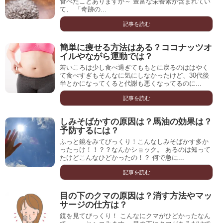
食べたことありますか～ 豊富な栄養素が含まれてい
て、 「奇跡の...
記事を読む
簡単に痩せる方法はある？ココナッツオ
イルやながら運動では？
若いころは少し食べ過ぎてももとに戻るのははやく
て食べすぎもそんなに気にしなかったけど、30代後
半とかになってくると代謝も悪くなってるのに...
記事を読む
しみそばかすの原因は？馬油の効果は？
予防するには？
ふっと鏡をみてびっくり！こんなしみそばかす多か
ったっけ！！？？なんかショック。 あるのは知って
たけどこんなひどかったの！？ 何で急に...
記事を読む
目の下のクマの原因は？消す方法やマッ
サージの仕方は？
鏡を見てびっくり！ こんなにクマがひどかったなん