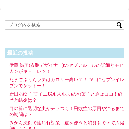
最近の投稿
伊藤 聡美(衣装デザイナー)のセブンルールの詳細とモヒ
カンがキョーレツ！
たまごぷりんラテはカロリー高い？！ついにセブンイレ
ブンでゲットー！
新田あゆ子(菓子工房ルスルス)のお菓子と通販ココ！経
歴と結婚は？
目の前に透明な虫がチラつく！飛蚊症の原因や治るまで
の期間は？
みかん洗剤で油汚れ対策！皮を使うと消臭もできて入浴
剤にもなる！！