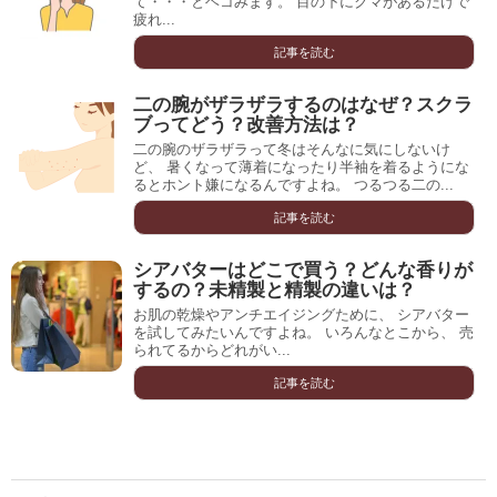
て・・・とヘコみます。 目の下にクマがあるだけで
疲れ...
記事を読む
二の腕がザラザラするのはなぜ？スクラ
ブってどう？改善方法は？
二の腕のザラザラって冬はそんなに気にしないけ
ど、 暑くなって薄着になったり半袖を着るようにな
るとホント嫌になるんですよね。 つるつる二の...
記事を読む
シアバターはどこで買う？どんな香りが
するの？未精製と精製の違いは？
お肌の乾燥やアンチエイジングために、 シアバター
を試してみたいんですよね。 いろんなとこから、 売
られてるからどれがい...
記事を読む