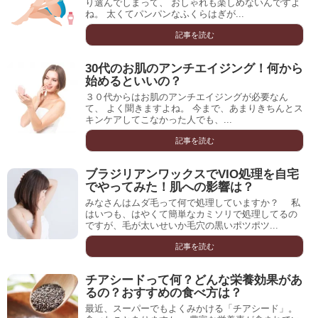
り選んでしまって、 おしゃれも楽しめないんですよ
ね。 太くてパンパンなふくらはぎが...
記事を読む
30代のお肌のアンチエイジング！何から
始めるといいの？
３０代からはお肌のアンチエイジングが必要なん
て、 よく聞きますよね。 今まで、あまりきちんとス
キンケアしてこなかった人でも、...
記事を読む
ブラジリアンワックスでVIO処理を自宅
でやってみた！肌への影響は？
みなさんはムダ毛って何で処理していますか？ 私
はいつも、はやくて簡単なカミソリで処理してるの
ですが、毛が太いせいか毛穴の黒いポツポツ...
記事を読む
チアシードって何？どんな栄養効果があ
るの？おすすめの食べ方は？
最近、スーパーでもよくみかける「チアシード」。