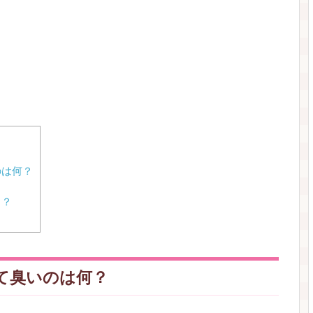
のは何？
？
ら？
て臭いのは何？