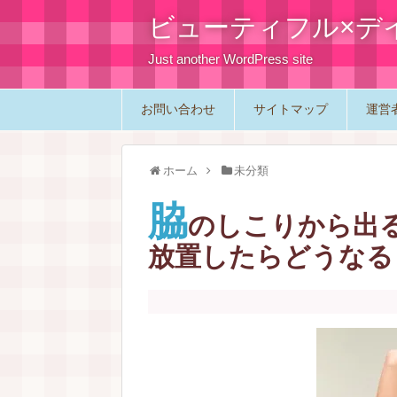
ビューティフル×デ
Just another WordPress site
お問い合わせ
サイトマップ
運営
ホーム
未分類
脇
のしこりから出
放置したらどうなる