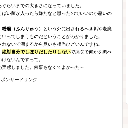
るぐらいまでの大きさになっていました。
くばい菌が入ったら嫌だなと思ったのでいいのか悪いの
。
、
粉瘤（ふんりゅう）
という外に出されるべき垢や老廃
ていってしまうものだということがわかりました。
されないで溜まるから臭いも相当ひどいんですね。
、
絶対自分でしぼりだしたりしない
で病院で何かを調べ
いけないんですって。
わ実感しました。何事もなくてよかった～
スポンサードリンク