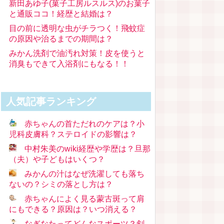
新田あゆ子(菓子工房ルスルス)のお菓子
と通販ココ！経歴と結婚は？
目の前に透明な虫がチラつく！飛蚊症
の原因や治るまでの期間は？
みかん洗剤で油汚れ対策！皮を使うと
消臭もできて入浴剤にもなる！！
人気記事ランキング
赤ちゃんの首ただれのケアは？小
児科皮膚科？ステロイドの影響は？
中村朱美のwiki経歴や学歴は？旦那
（夫）や子どもはいくつ？
みかんの汁はなぜ洗濯しても落ち
ないの？シミの落とし方は？
赤ちゃんによく見る蒙古斑って肩
にもできる？原因は？いつ消える？
なぎなたってどんなスポーツ？剣