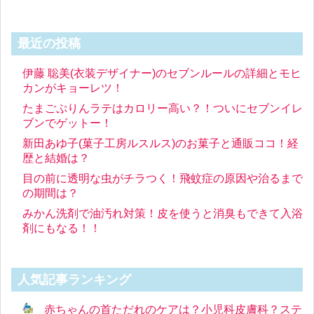
最近の投稿
伊藤 聡美(衣装デザイナー)のセブンルールの詳細とモヒ
カンがキョーレツ！
たまごぷりんラテはカロリー高い？！ついにセブンイレ
ブンでゲットー！
新田あゆ子(菓子工房ルスルス)のお菓子と通販ココ！経
歴と結婚は？
目の前に透明な虫がチラつく！飛蚊症の原因や治るまで
の期間は？
みかん洗剤で油汚れ対策！皮を使うと消臭もできて入浴
剤にもなる！！
人気記事ランキング
赤ちゃんの首ただれのケアは？小児科皮膚科？ステ