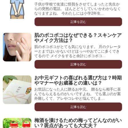
子供が学校で友達に怪我をさせてしまったと先生か
らの突然の電話。 ほんとどうしていいかわからなく
なりますよね。 今わたしには小学2年生...
記事を読む
肌のボコボコはなぜできる？スキンケア
やメイク方法は？
肌のボコボコがとても気になります。 月のクレータ
ーとまではいかないけどほっぺやおでこに多くでき
てるので メイクをすると余計にボコボコ...
記事を読む
お中元ギフトの喜ばれる選び方は？時期
やマナーやお歳暮との違いは？
お世話になった人に贈るお中元。 贈るなら相手に喜
んでもらえるものがいいですよね。 でも選ぶのが案
外難しくて、アレやコレやと悩んでしま...
記事を読む
梅酒を漬けるための梅ってどんなのがい
い？斑点があっても大丈夫？