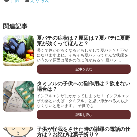
子供
えりちん
関連記事
夏バテの症状は？原因は？夏バテに夏野
菜が効くってほんと？
暑くて体がだるくなるともしかして夏バテ？と不安
になりますよね。そもそも夏バテってどんな状態を
いうの？原因は暑さの他に何かある？ 夏バテ...
記事を読む
タミフルの子供への副作用は？飲まない
場合は？
インフルエンザにかかってしまった！ インフルエン
ザの薬といえば「タミフル」と思い浮かべる人も少
なくないと思います。 子供でも...
記事を読む
子供が怪我をさせた時の謝罪の電話の仕
方は？お詫びは菓子折り？