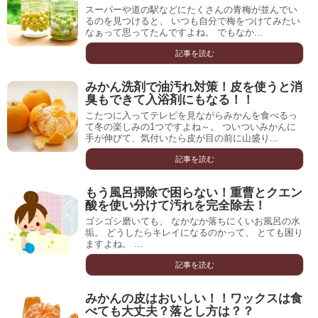
スーパーや道の駅などにたくさんの青梅が並んでい
るのを見つけると、 いつも自分で梅をつけてみたい
なぁって思ってたんですよね。 でもなか...
記事を読む
みかん洗剤で油汚れ対策！皮を使うと消
臭もできて入浴剤にもなる！！
こたつに入ってテレビを見ながらみかんを食べるっ
て冬の楽しみの1つですよね～。 ついついみかんに
手が伸びて、気付いたら皮が目の前に山盛り...
記事を読む
もう風呂掃除で困らない！重曹とクエン
酸を使い分けて汚れを完全除去！
ゴシゴシ磨いても、 なかなか落ちにくいお風呂の水
垢。 どうしたらキレイになるのかって、 とても困り
ますよね。 ...
記事を読む
みかんの皮はおいしい！！ワックスは食
べても大丈夫？落とし方は？？